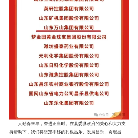
人勤春来早，奋进正当时。在县委县政府的关心和大力支
持帮助下，我们将坚定不移的扎根昌乐、发展昌乐、贡献昌