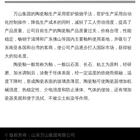
山
应
万山集团的陶瓷釉生产采用窑炉煅烧手法，窑炉生产采用自动
化控制操作，降低生产成本的同时，减轻了工人劳动强度，提高了
商
产品质量。公司目前生产的陶瓷釉产品质量过关，价格合理，性能
注
稳定，畅销于淄博和广东佛山等国内主要釉料使用基地，并吸引了
东南亚各国和台湾的客商，使公司产品逐步打入国际市场，获得较
册
大的知名度。
陶瓷釉一般简称为釉，一般以石英、长石、粘土为原料，经研
入
磨、加水调制后，涂敷于坯体表面，经一定温度的焙烧而熔融，温
口
度下降时，形成陶瓷表面的玻璃质薄层。陶瓷釉可使陶瓷器增加机
械强度、热稳定性、介电强度和防止液体、气体的侵蚀，还有增加
瓷器美观和便于洗拭、不被尘土粘染等作用。
© 版权所有：山东万山集团有限公司