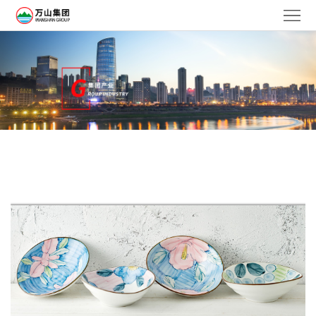
网
站
走
首
进
集
页
万
团
新
山
产
闻
企
业
中
业
社
心
文
会
人
化
责
力
联
任
资
系
ENGLISH
源
万
供