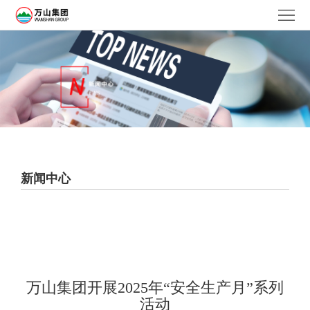
网
站
走
首
进
集
页
万
团
新
山
产
闻
企
业
中
业
社
新闻中心
心
文
会
人
化
责
力
联
任
资
系
ENGLISH
万山集团开展2025年“安全生产月”系列
源
万
活动
供